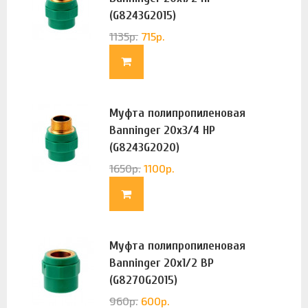
(G8243G2015)
1135
р.
715
р.
Муфта полипропиленовая
Banninger 20х3/4 НР
(G8243G2020)
1650
р.
1100
р.
Муфта полипропиленовая
Banninger 20х1/2 ВР
(G8270G2015)
960
р.
600
р.