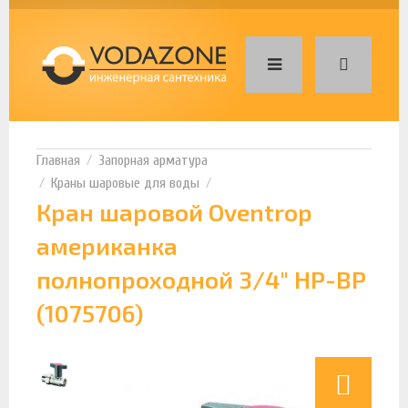
Запорная арматура
Краны шаровые для воды
Кран шаровой Oventrop
американка
полнопроходной 3/4" НР-ВР
(1075706)