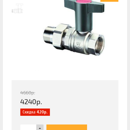
4660
р.
4240
р.
Скидка
420р.