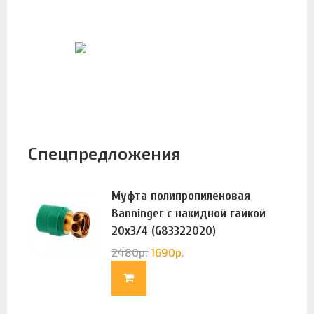
Спецпредложения
Муфта полипропиленовая
Banninger с накидной гайкой
20х3/4 (G83322020)
2480
р.
1690
р.