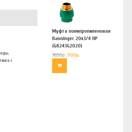
Муфта полипропиленовая
Banninger 20х3/4 НР
(G8243G2020)
иводы.
1650
р.
1100
р.
тинга с