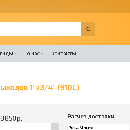
я
.
РЕНДЫ
О НАС
КОНТАКТЫ
ыходов 1"х3/4" (910C)
Расчет доставки
38850
р.