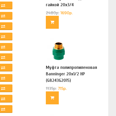
гайкой 20х3/4
(G83322020)
2480
р.
1690
р.
Муфта полипропиленовая
Banninger 20х1/2 НР
(G8243G2015)
1135
р.
715
р.