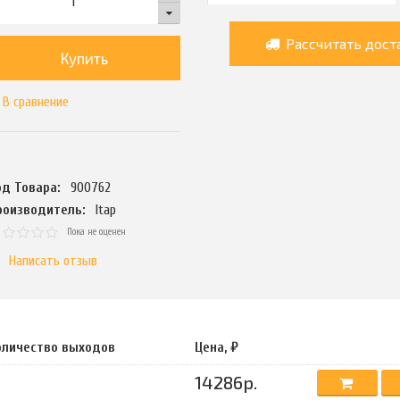
Рассчитать дост
Купить
В сравнение
од Товара:
900762
роизводитель:
Itap
Пока не оценен
Написать отзыв
оличество выходов
Цена, ₽
14286р.