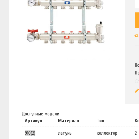
К
П
Доступные модели
Артикул
Материал
Тип
К
910(2)
латунь
коллектор
2