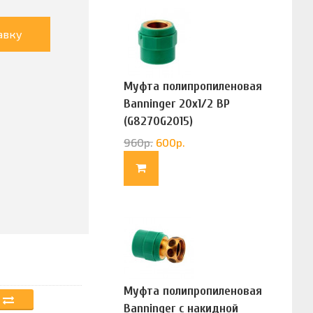
авку
Муфта полипропиленовая
Banninger 20х1/2 ВР
(G8270G2015)
960
р.
600
р.
Муфта полипропиленовая
Banninger с накидной