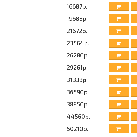
16687р.
19688р.
21672р.
23564р.
26280р.
29261р.
31338р.
36590р.
38850р.
44560р.
50210р.