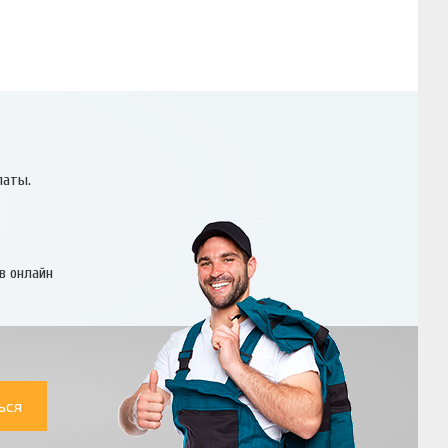
латы.
в онлайн
ься