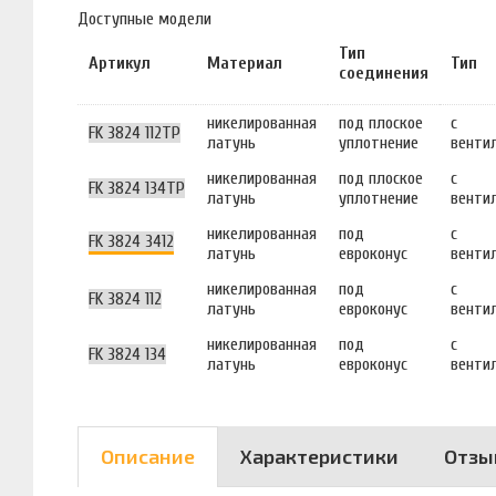
Доступные модели
Тип
Артикул
Материал
Тип
соединения
никелированная
под плоское
с
FK 3824 112TP
латунь
уплотнение
венти
никелированная
под плоское
с
FK 3824 134TP
латунь
уплотнение
венти
никелированная
под
с
FK 3824 3412
латунь
евроконус
венти
никелированная
под
с
FK 3824 112
латунь
евроконус
венти
никелированная
под
с
FK 3824 134
латунь
евроконус
венти
Описание
Характеристики
Отзы