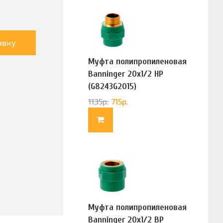
авку
Муфта полипропиленовая
Banninger 20х1/2 НР
(G8243G2015)
1135
р.
715
р.
Муфта полипропиленовая
Banninger 20х1/2 ВР