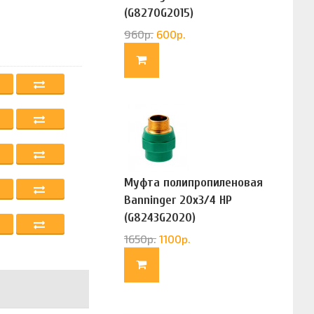
(G8270G2015)
960
р.
600
р.
Муфта полипропиленовая
Banninger 20х3/4 НР
(G8243G2020)
1650
р.
1100
р.