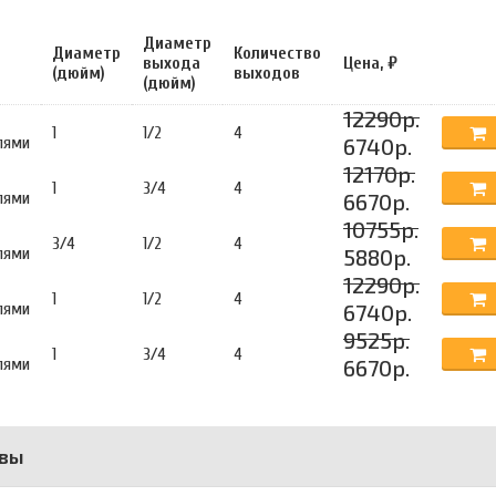
Диаметр
Диаметр
Количество
выхода
Цена, ₽
(дюйм)
выходов
(дюйм)
12290р.
1
1/2
4
лями
6740р.
12170р.
1
3/4
4
лями
6670р.
10755р.
3/4
1/2
4
лями
5880р.
12290р.
1
1/2
4
лями
6740р.
9525р.
1
3/4
4
лями
6670р.
вы