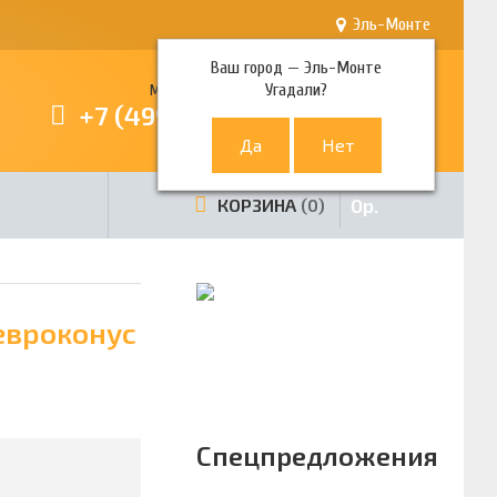
Эль-Монте
Ваш город —
Эль-Монте
Угадали?
Многоканальный телефон
+7 (499) 380-80-80
0
р.
КОРЗИНА
0
 евроконус
Спецпредложения