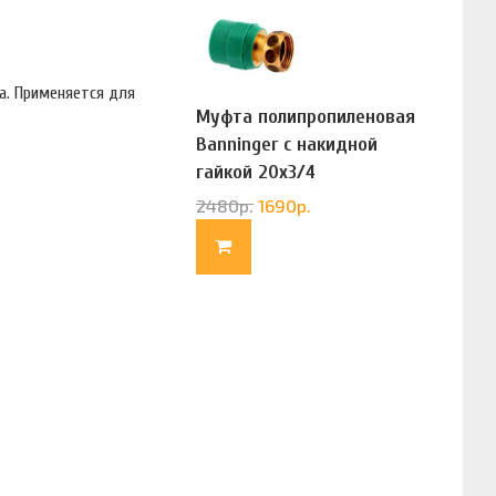
а. Применяется для
Муфта полипропиленовая
Banninger с накидной
гайкой 20х3/4
(G83322020)
2480
р.
1690
р.