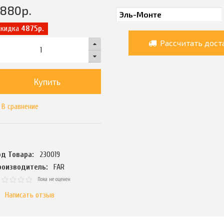
5880
р.
Скидка
4875р.
Рассчитать дост
Купить
В сравнение
од Товара:
230019
роизводитель:
FAR
Пока не оценен
Написать отзыв