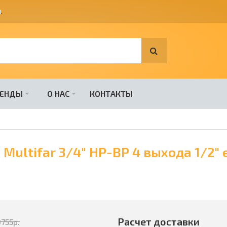
я
.
РЕНДЫ
О НАС
КОНТАКТЫ
Multifar 3/4" НР-ВР 4 выхода 1/2"
Расчет доставки
0755
р.