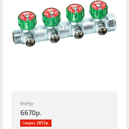
9525
р.
6670
р.
Скидка
2855р.