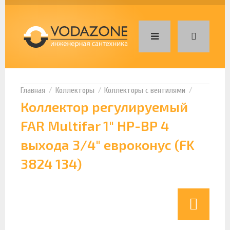
Коллекторы
Коллекторы с вентилями
Коллектор регулируемый
FAR Multifar 1" НР-ВР 4
выхода 3/4" евроконус (FK
3824 134)