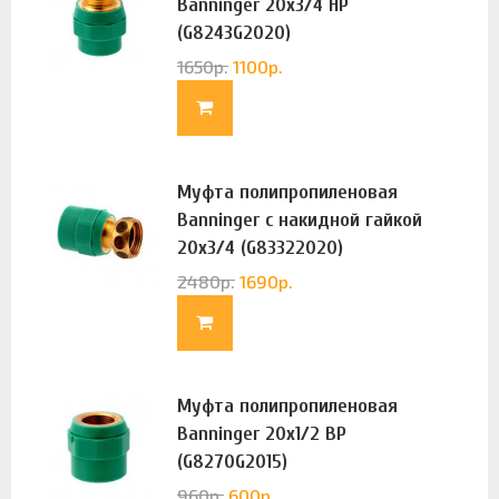
Banninger 20х3/4 НР
(G8243G2020)
1650
р.
1100
р.
Муфта полипропиленовая
Banninger с накидной гайкой
20х3/4 (G83322020)
2480
р.
1690
р.
Муфта полипропиленовая
Banninger 20х1/2 ВР
(G8270G2015)
960
р.
600
р.