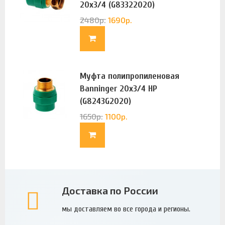
20х3/4 (G83322020)
2480
р.
1690
р.
Муфта полипропиленовая
Banninger 20х3/4 НР
(G8243G2020)
1650
р.
1100
р.
Доставка по России
мы доставляем во все города и регионы.