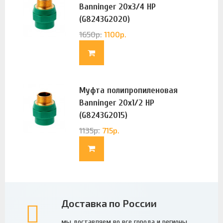
Banninger 20х3/4 НР
(G8243G2020)
1650
р.
1100
р.
Муфта полипропиленовая
Banninger 20х1/2 НР
(G8243G2015)
1135
р.
715
р.
Доставка по России
мы доставляем во все города и регионы.