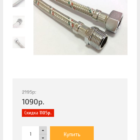
2195
р.
1090
р.
Скидка
1105р.
Купить