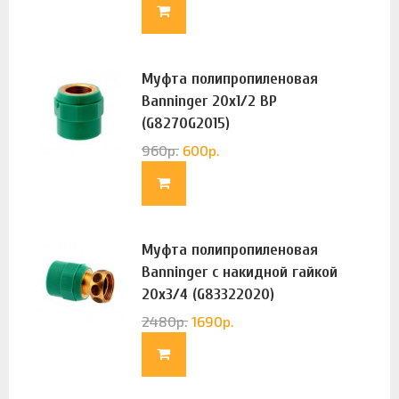
Муфта полипропиленовая
Banninger 20х1/2 ВР
(G8270G2015)
960
р.
600
р.
Муфта полипропиленовая
Banninger с накидной гайкой
20х3/4 (G83322020)
2480
р.
1690
р.