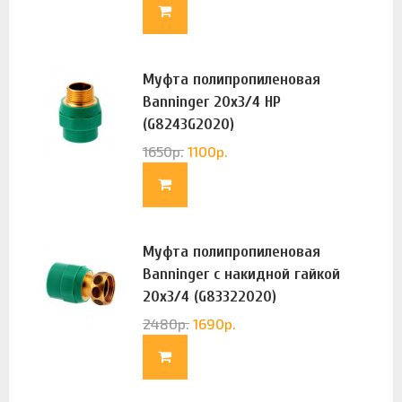
Муфта полипропиленовая
Banninger 20х3/4 НР
(G8243G2020)
1650
р.
1100
р.
Муфта полипропиленовая
Banninger с накидной гайкой
20х3/4 (G83322020)
2480
р.
1690
р.