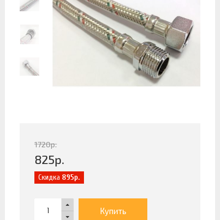
1720
р.
825
р.
Скидка
895р.
Купить