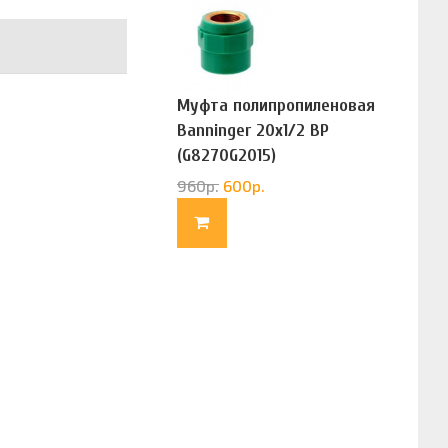
Муфта полипропиленовая
Banninger 20х1/2 ВР
(G8270G2015)
960
р.
600
р.