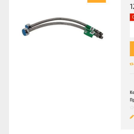
1
К
П