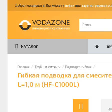
Добро пожаловать! Вы можете
войти
или
зарегистрироватьс
Б
КАТАЛОГ
Трубы и фитинги
Подводка гибкая
Гибкая подводка для смесите
L=1,0 м (HF-C1000L)
2