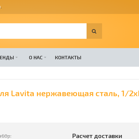
я
.
РЕНДЫ
О НАС
КОНТАКТЫ
ля Lavita нержавеющая сталь, 1/2х
Расчет доставки
460
р.