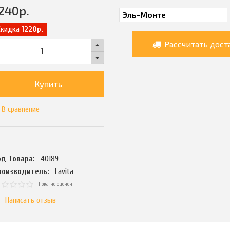
240
р.
Скидка
1220р.
Рассчитать дост
Купить
В сравнение
од Товара:
40189
роизводитель:
Lavita
Пока не оценен
Написать отзыв