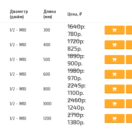
Диаметр
Длина
Цена, ₽
(дюйм)
(мм)
1640р.
1/2 - М10
300
780р.
1720р.
1/2 - М10
400
825р.
1890р.
1/2 - М10
500
900р.
1980р.
1/2 - М10
600
970р.
2245р.
1/2 - М10
800
1100р.
2460р.
1/2 - М10
1000
1240р.
2710р.
1/2 - М10
1200
1380р.