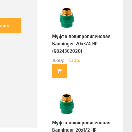
авку
Муфта полипропиленовая
Banninger 20х3/4 НР
(G8243G2020)
1650
р.
1100
р.
Муфта полипропиленовая
Banninger 20х1/2 НР