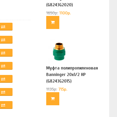
(G8243G2020)
1650
р.
1100
р.
Муфта полипропиленовая
Banninger 20х1/2 НР
(G8243G2015)
1135
р.
715
р.