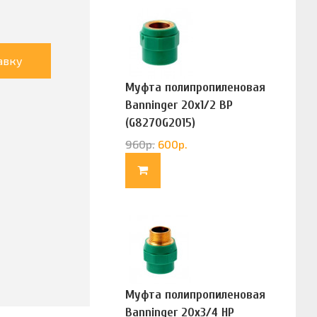
авку
Муфта полипропиленовая
Banninger 20х1/2 ВР
(G8270G2015)
960
р.
600
р.
Муфта полипропиленовая
Banninger 20х3/4 НР