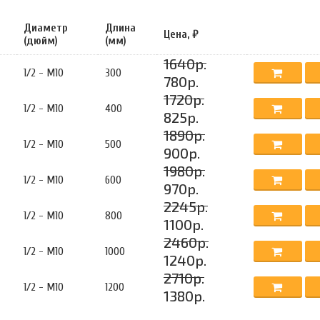
Диаметр
Длина
Цена, ₽
(дюйм)
(мм)
1640р.
1/2 - М10
300
780р.
1720р.
1/2 - М10
400
825р.
1890р.
1/2 - М10
500
900р.
1980р.
1/2 - М10
600
970р.
2245р.
1/2 - М10
800
1100р.
2460р.
1/2 - М10
1000
1240р.
2710р.
1/2 - М10
1200
1380р.