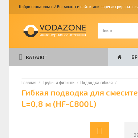
Добро пожаловать! Вы можете
войти
или
зарегистрироватьс
Б
КАТАЛОГ
Трубы и фитинги
Подводка гибкая
Гибкая подводка для смесите
L=0,8 м (HF-C800L)
2