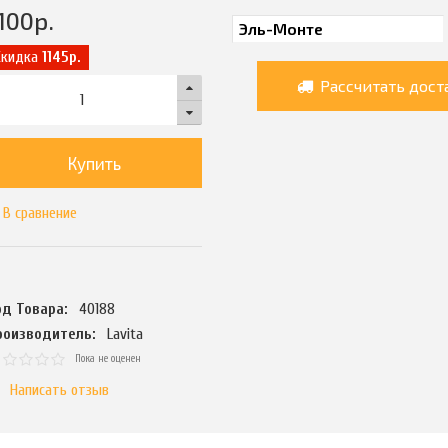
100
р.
Скидка
1145р.
Рассчитать дост
Купить
В сравнение
од Товара:
40188
роизводитель:
Lavita
Пока не оценен
Написать отзыв