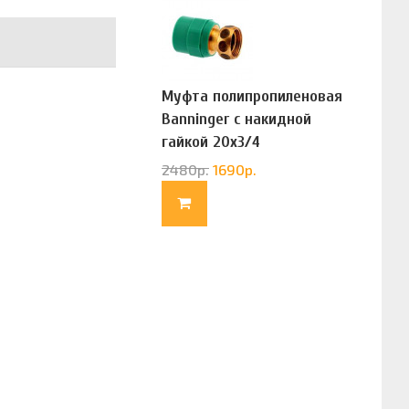
Муфта полипропиленовая
Banninger с накидной
гайкой 20х3/4
(G83322020)
2480
р.
1690
р.