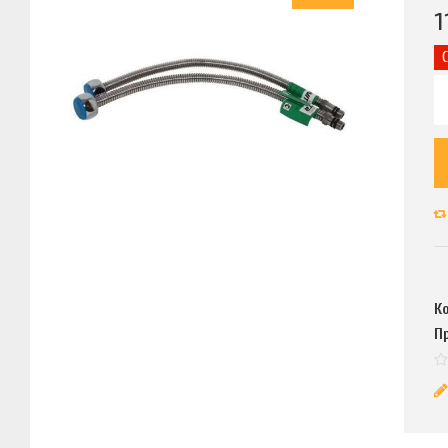
1
К
П