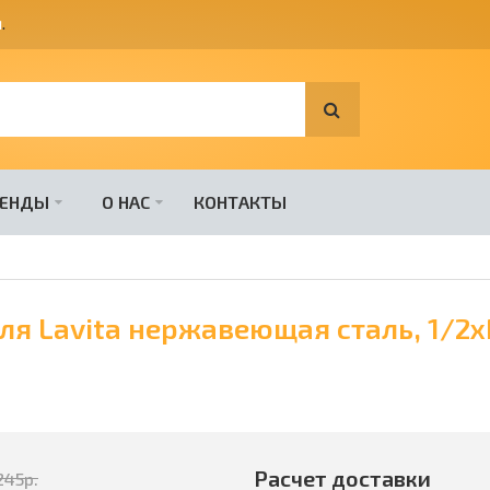
я
.
РЕНДЫ
О НАС
КОНТАКТЫ
ля Lavita нержавеющая сталь, 1/2х
Расчет доставки
245
р.