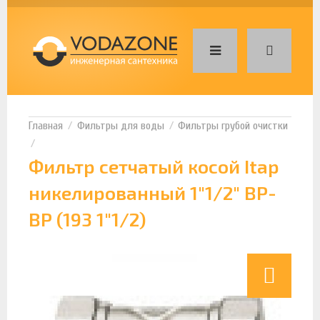
Фильтры для воды
Фильтры грубой очистки
Фильтр сетчатый косой Itap
никелированный 1"1/2" ВР-
ВР (193 1"1/2)