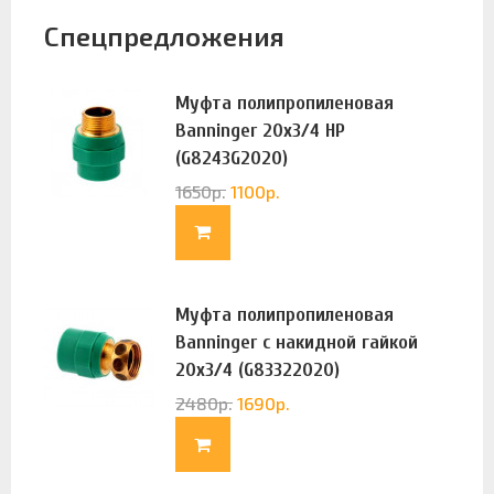
Спецпредложения
Муфта полипропиленовая
Banninger 20х3/4 НР
(G8243G2020)
1650
р.
1100
р.
Муфта полипропиленовая
Banninger с накидной гайкой
20х3/4 (G83322020)
2480
р.
1690
р.