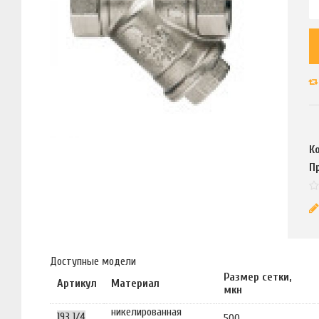
К
П
Доступные модели
Размер сетки,
Артикул
Материал
мкн
никелированная
193 1/4
500