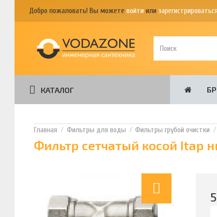
Добро пожаловать! Вы можете
войти
или
зарегистрироватьс
Б
КАТАЛОГ
Фильтры для воды
Фильтры грубой очистки
Фильтр сетчатый косой Itap н
5