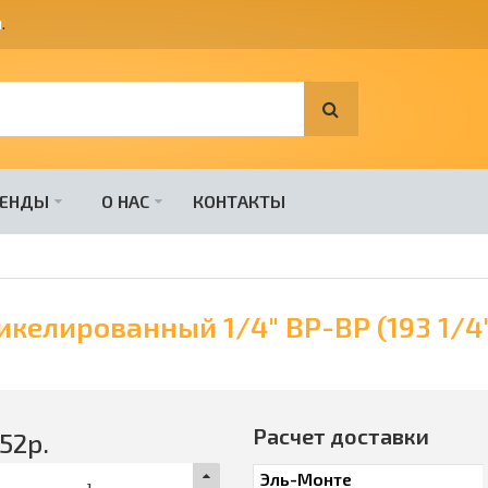
я
.
РЕНДЫ
О НАС
КОНТАКТЫ
икелированный 1/4" ВР-ВР (193 1/4
Расчет доставки
52
р.