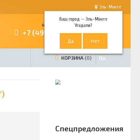
Эль-Монте
Ваш город —
Эль-Монте
Угадали?
Многоканальный телефон
+7 (499) 380-80-80
0
р.
КОРЗИНА
0
")
Спецпредложения