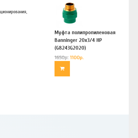
иционирования,
Муфта полипропиленовая
Banninger 20х3/4 НР
(G8243G2020)
1650
р.
1100
р.