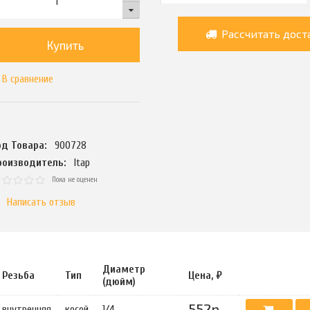
Рассчитать дост
Купить
В сравнение
од Товара:
900728
роизводитель:
Itap
Пока не оценен
Написать отзыв
Диаметр
Резьба
Тип
Цена, ₽
(дюйм)
552р.
внутренняя
косой
1/4