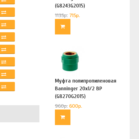
(G8243G2015)
1135
р.
715
р.
Муфта полипропиленовая
Banninger 20х1/2 ВР
(G8270G2015)
960
р.
600
р.