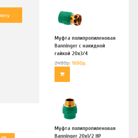
авку
Муфта полипропиленовая
Banninger с накидной
гайкой 20х3/4
(G83322020)
2480
р.
1690
р.
Муфта полипропиленовая
Banninger 20х1/2 НР