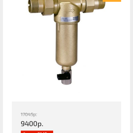
17045
р.
9400
р.