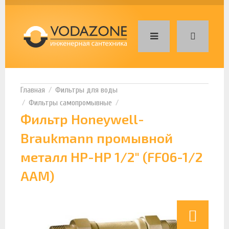
Фильтры для воды
Фильтры самопромывные
Фильтр Honeywell-
Braukmann промывной
металл НР-НР 1/2" (FF06-1/2
AAM)