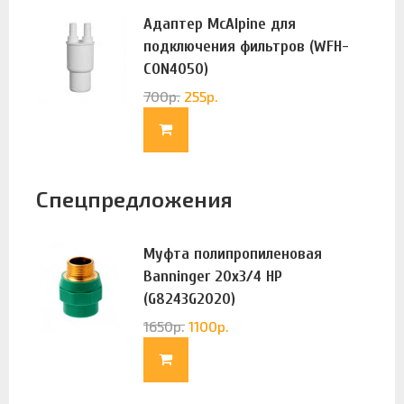
Адаптер McAlpine для
подключения фильтров (WFH-
CON4050)
700
р.
255
р.
Спецпредложения
Муфта полипропиленовая
Banninger 20х3/4 НР
(G8243G2020)
1650
р.
1100
р.