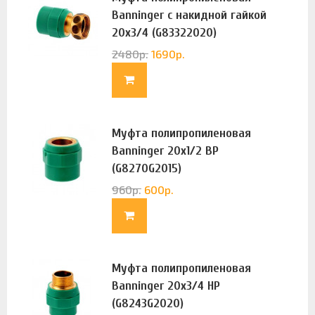
Banninger с накидной гайкой
20х3/4 (G83322020)
2480
р.
1690
р.
Муфта полипропиленовая
Banninger 20х1/2 ВР
(G8270G2015)
960
р.
600
р.
Муфта полипропиленовая
Banninger 20х3/4 НР
(G8243G2020)