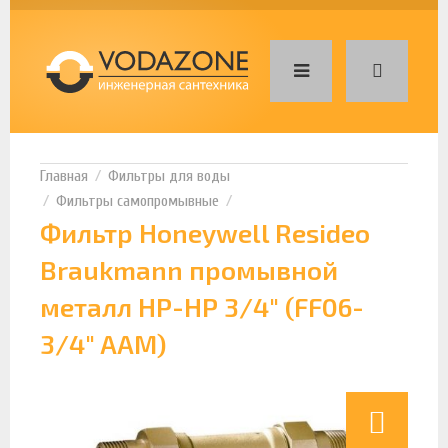
Фильтры для воды
Фильтры самопромывные
Фильтр Honeywell Resideo
Braukmann промывной
металл НР-НР 3/4" (FF06-
3/4" AAM)