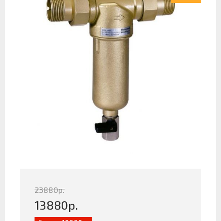
23880
р.
13880
р.