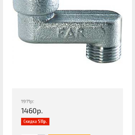
1971
р.
1460
р.
Скидка
511р.