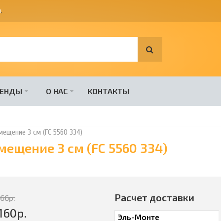
я
.
РЕНДЫ
О НАС
КОНТАКТЫ
мещение 3 см (FC 5560 334)
мещение 3 см (FC 5560 334)
Расчет доставки
566
р.
160
р.