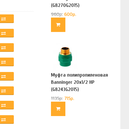
(G8270G2015)
960
р.
600
р.
Муфта полипропиленовая
Banninger 20х1/2 НР
(G8243G2015)
1135
р.
715
р.