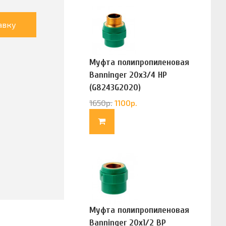
авку
Муфта полипропиленовая
Banninger 20х3/4 НР
(G8243G2020)
1650
р.
1100
р.
Муфта полипропиленовая
Banninger 20х1/2 ВР