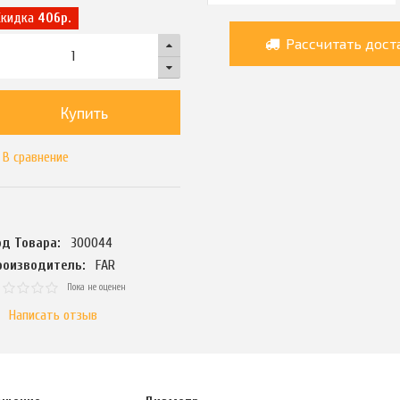
Скидка
406р.
Рассчитать дост
Купить
В сравнение
од Товара:
300044
роизводитель:
FAR
Пока не оценен
Написать отзыв