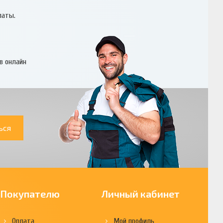
латы.
в онлайн
ься
Покупателю
Личный кабинет
Оплата
Мой профиль