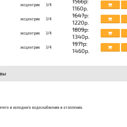
1566р.
эксцентрик
3/4
1160р.
1647р.
эксцентрик
3/4
1220р.
1809р.
эксцентрик
3/4
1340р.
1971р.
эксцентрик
3/4
1460р.
вы
ячего и холодного водоснабжения и отопления.