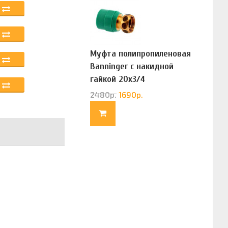
Муфта полипропиленовая
Banninger с накидной
гайкой 20х3/4
(G83322020)
2480
р.
1690
р.