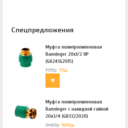
Спецпредложения
Муфта полипропиленовая
Banninger 20х1/2 НР
(G8243G2015)
1135
р.
715
р.
Муфта полипропиленовая
Banninger с накидной гайкой
20х3/4 (G83322020)
2480
р.
1690
р.