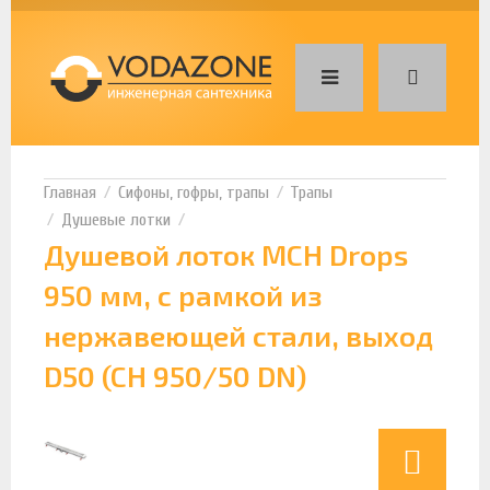
Сифоны, гофры, трапы
Трапы
Душевые лотки
Душевой лоток MCH Drops
950 мм, с рамкой из
нержавеющей стали, выход
D50 (CH 950/50 DN)