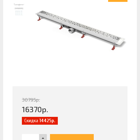
30795
р.
16370
р.
Скидка
14425р.