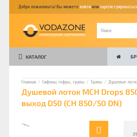
Добро пожаловать! Вы можете
войти
или
зарегистрироватьс
Б
КАТАЛОГ
Сифоны, гофры, трапы
Трапы
Душевые лотк
Душевой лоток MCH Drops 85
выход D50 (CH 850/50 DN)
2