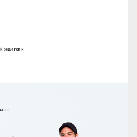
ей решетки и
латы.