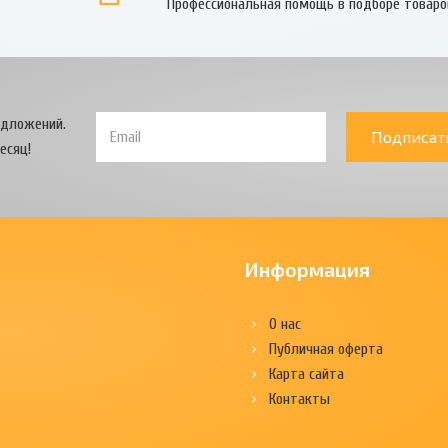
Профессиональная помощь в подборе товаро
едложений.
Подписат
есяц!
Информация
О нас
Публичная оферта
Карта сайта
Контакты