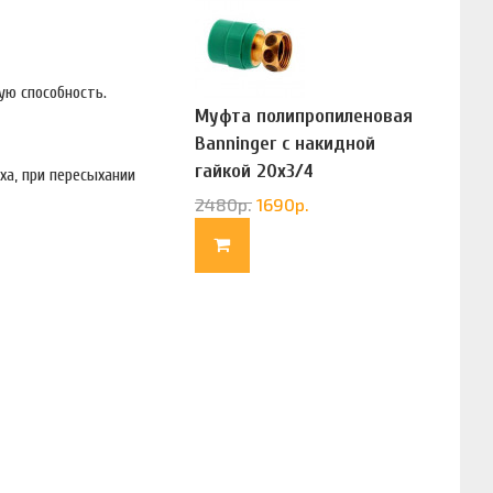
ую способность.
Муфта полипропиленовая
Banninger с накидной
гайкой 20х3/4
ха, при пересыхании
(G83322020)
2480
р.
1690
р.