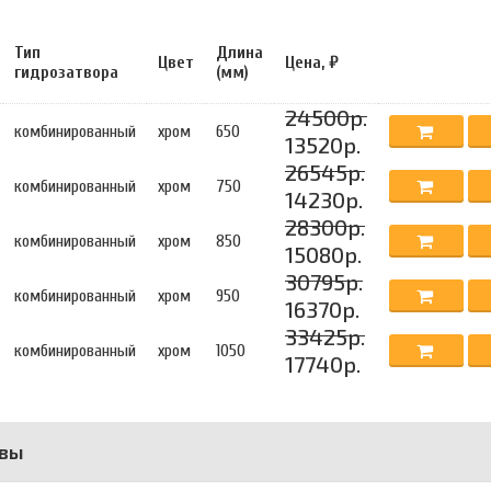
Тип
Длина
Цвет
Цена, ₽
гидрозатвора
(мм)
24500р.
комбинированный
хром
650
13520р.
26545р.
комбинированный
хром
750
14230р.
28300р.
комбинированный
хром
850
15080р.
30795р.
комбинированный
хром
950
16370р.
33425р.
комбинированный
хром
1050
17740р.
вы