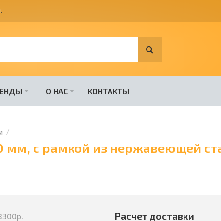
я
.
РЕНДЫ
О НАС
КОНТАКТЫ
и
0 мм, с рамкой из нержавеющей ст
Расчет доставки
8300
р.