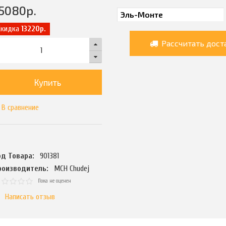
5080
р.
Скидка
13220р.
Рассчитать дост
Купить
В сравнение
од Товара:
901381
роизводитель:
MCH Chudej
Пока не оценен
Написать отзыв