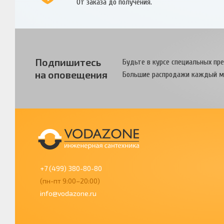
От заказа до получения.
Подпишитесь
Будьте в курсе специальных пр
на оповещения
Большие распродажи каждый м
+7 (499) 380-80-80
(пн-пт 9:00–20:00)
info@vodazone.ru