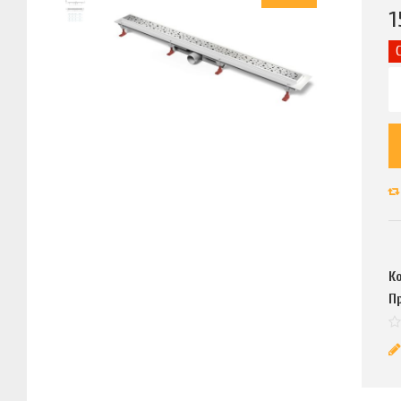
1
К
П