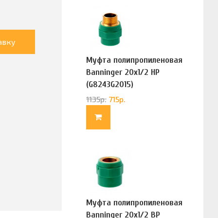
авку
Муфта полипропиленовая
Banninger 20х1/2 НР
(G8243G2015)
1135
р.
715
р.
Муфта полипропиленовая
Banninger 20х1/2 ВР