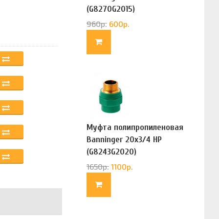
(G8270G2015)
960
р.
600
р.
Муфта полипропиленовая
Banninger 20х3/4 НР
(G8243G2020)
1650
р.
1100
р.