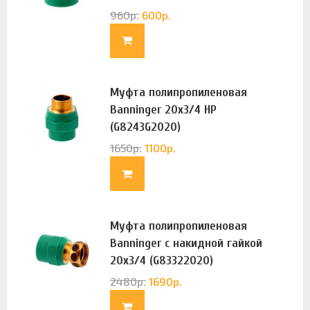
960
р.
600
р.
Муфта полипропиленовая
Banninger 20х3/4 НР
(G8243G2020)
1650
р.
1100
р.
Муфта полипропиленовая
Banninger с накидной гайкой
20х3/4 (G83322020)
2480
р.
1690
р.