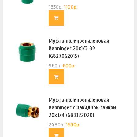
1650
р.
1100
р.
Муфта полипропиленовая
Banninger 20х1/2 ВР
(G8270G2015)
960
р.
600
р.
Муфта полипропиленовая
Banninger с накидной гайкой
20х3/4 (G83322020)
2480
р.
1690
р.