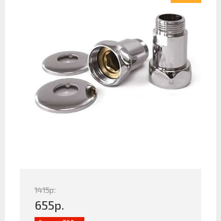
1415
р.
655
р.