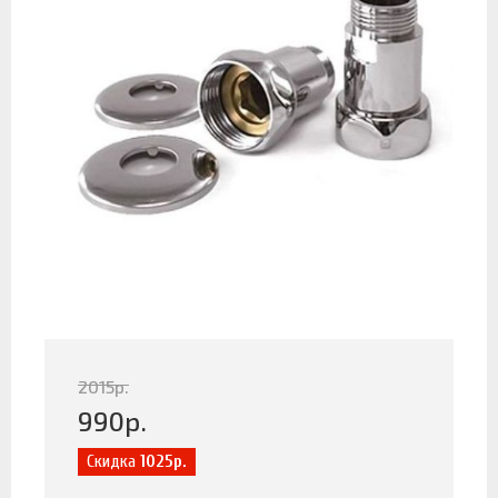
2015
р.
990
р.
Скидка
1025р.