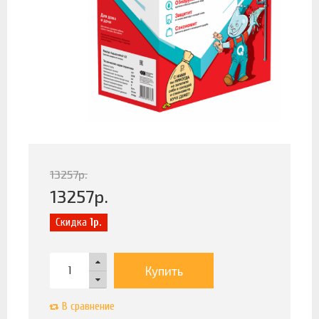
13257
р.
13257
р.
Скидка
1р.
Купить
В сравнение