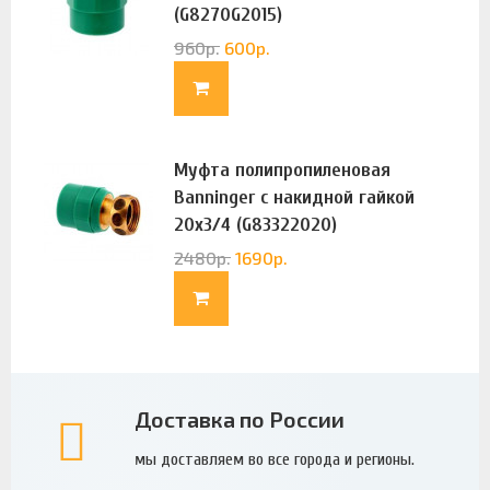
(G8270G2015)
960
р.
600
р.
Муфта полипропиленовая
Banninger с накидной гайкой
20х3/4 (G83322020)
2480
р.
1690
р.
Доставка по России
мы доставляем во все города и регионы.