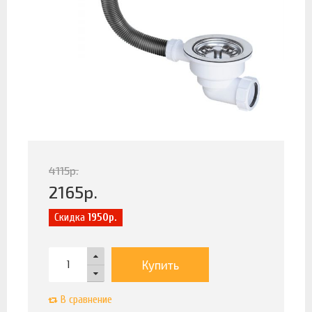
4115
р.
2165
р.
Скидка
1950р.
Купить
В сравнение