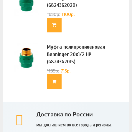
(G8243G2020)
1650
р.
1100
р.
Муфта полипропиленовая
Banninger 20х1/2 НР
(G8243G2015)
1135
р.
715
р.
Доставка по России
мы доставляем во все города и регионы.