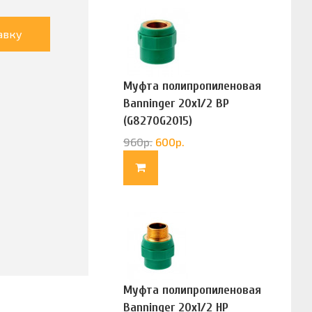
авку
Муфта полипропиленовая
Banninger 20х1/2 ВР
(G8270G2015)
960
р.
600
р.
Муфта полипропиленовая
Banninger 20х1/2 НР