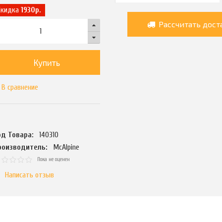
Скидка
1930р.
Рассчитать дост
Купить
В сравнение
од Товара:
140310
роизводитель:
McAlpine
Пока не оценен
Написать отзыв