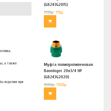
(G8243G2015)
1135
р.
715
р.
релива.
ды, а также
Муфта полипропиленовая
Banninger 20х3/4 НР
(G8243G2020)
бы изделия при
1650
р.
1100
р.