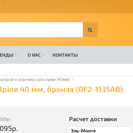
я
.
РЕНДЫ
О НАС
КОНТАКТЫ
Выпуски и переливы для кухни (40мм)
pine 40 мм, бронза (OF2-113SAB)
Расчет доставки
025
р.
095
р.