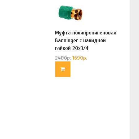
Муфта полипропиленовая
Banninger с накидной
гайкой 20х3/4
(G83322020)
2480
р.
1690
р.