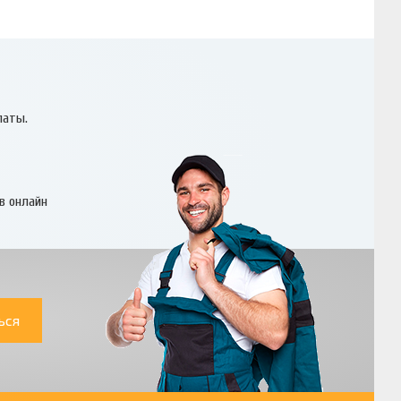
латы.
в онлайн
ься