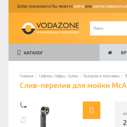
Добро пожаловать! Вы можете
войти
или
зарегистрироватьс
Б
КАТАЛОГ
Сифоны, гофры, трапы
Выпуски и переливы
Слив-перелив для мойки McAl
4
2