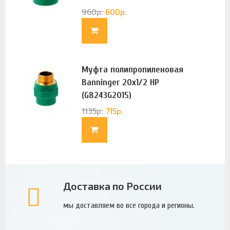
960
р.
600
р.
Муфта полипропиленовая
Banninger 20х1/2 НР
(G8243G2015)
1135
р.
715
р.
Доставка по России
мы доставляем во все города и регионы.