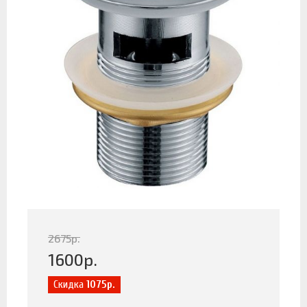
2675
р.
1600
р.
Скидка
1075р.