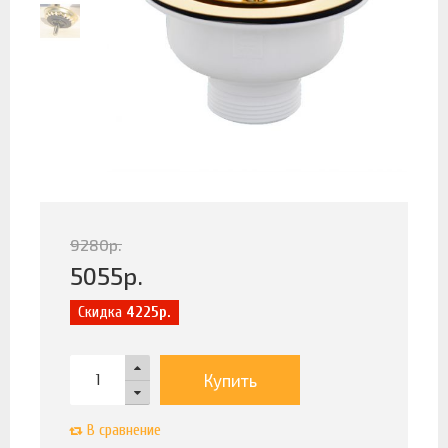
9280
р.
5055
р.
Скидка
4225р.
Купить
В сравнение