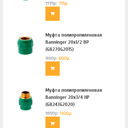
1135
р.
715
р.
Муфта полипропиленовая
Banninger 20х1/2 ВР
(G8270G2015)
960
р.
600
р.
Муфта полипропиленовая
Banninger 20х3/4 НР
(G8243G2020)
1650
р.
1100
р.