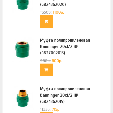
(G8243G2020)
1650
р.
1100
р.
Муфта полипропиленовая
Banninger 20х1/2 ВР
(G8270G2015)
960
р.
600
р.
Муфта полипропиленовая
Banninger 20х1/2 НР
(G8243G2015)
1135
р.
715
р.