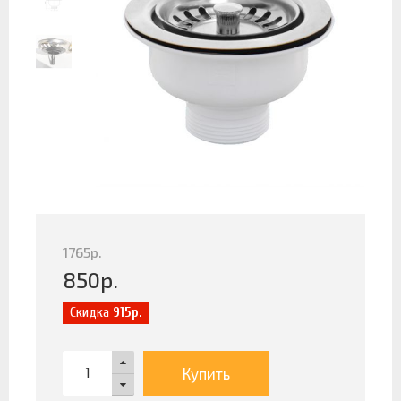
1765
р.
850
р.
Скидка
915р.
Купить