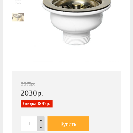
3875
р.
2030
р.
Скидка
1845р.
Купить