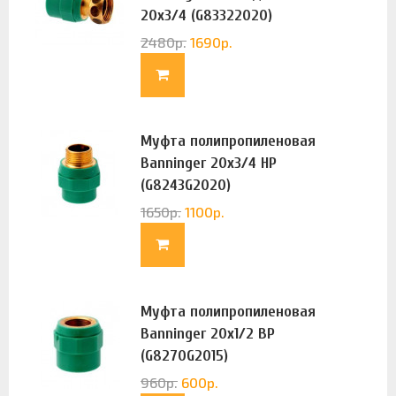
20х3/4 (G83322020)
2480
р.
1690
р.
Муфта полипропиленовая
Banninger 20х3/4 НР
(G8243G2020)
1650
р.
1100
р.
Муфта полипропиленовая
Banninger 20х1/2 ВР
(G8270G2015)
960
р.
600
р.