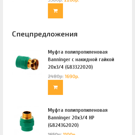
Спецпредложения
Муфта полипропиленовая
Banninger с накидной гайкой
20х3/4 (G83322020)
2480
р.
1690
р.
Муфта полипропиленовая
Banninger 20х3/4 НР
(G8243G2020)
1650
р.
1100
р.