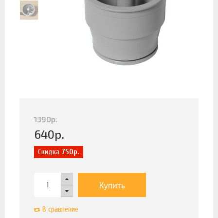
1390
р.
640
р.
Скидка
750р.
Купить
В сравнение