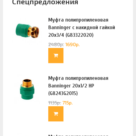
Спецпредложения
Муфта полипропиленовая
Banninger с накидной гайкой
20х3/4 (G83322020)
2480
р.
1690
р.
Муфта полипропиленовая
Banninger 20х1/2 НР
(G8243G2015)
1135
р.
715
р.