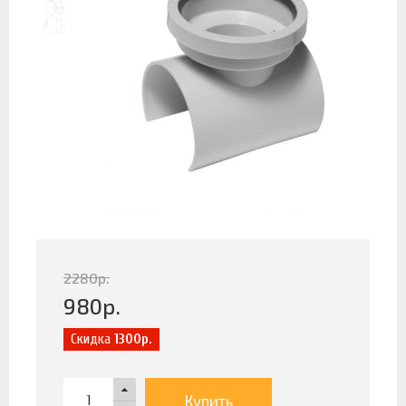
2280
р.
980
р.
Скидка
1300р.
Купить