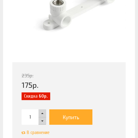
235
р.
175
р.
Скидка
60р.
Купить
В сравнение