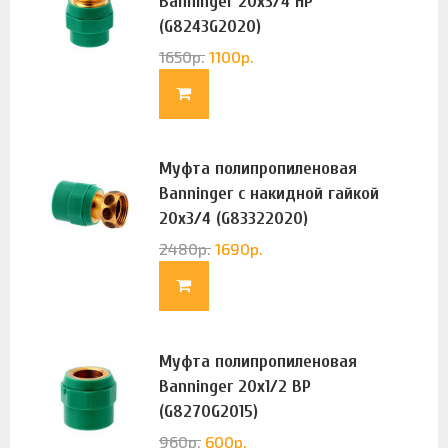
Banninger 20х3/4 НР
(G8243G2020)
1650
р.
1100
р.
Муфта полипропиленовая
Banninger с накидной гайкой
20х3/4 (G83322020)
2480
р.
1690
р.
Муфта полипропиленовая
Banninger 20х1/2 ВР
(G8270G2015)
960
р.
600
р.