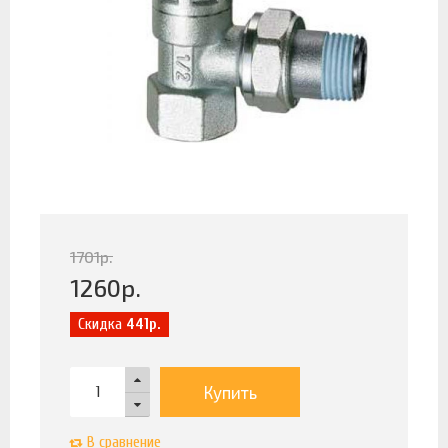
1701
р.
1260
р.
Скидка
441р.
Купить
В сравнение