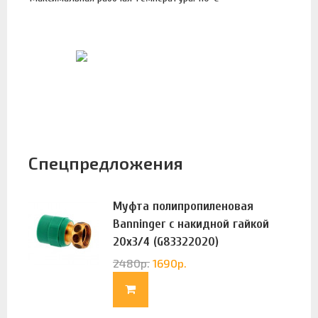
Спецпредложения
Муфта полипропиленовая
Banninger с накидной гайкой
20х3/4 (G83322020)
2480
р.
1690
р.