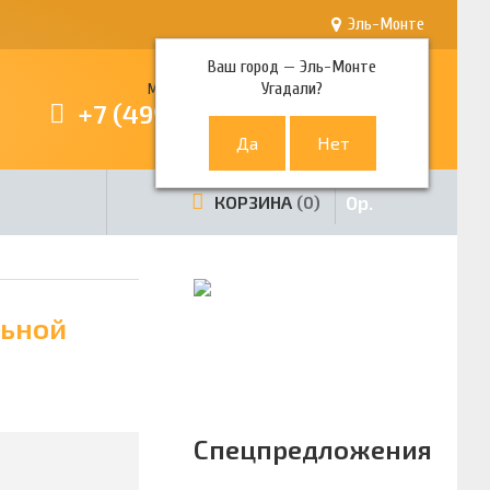
Эль-Монте
Ваш город —
Эль-Монте
Угадали?
Многоканальный телефон
+7 (499) 380-80-80
0
р.
КОРЗИНА
0
льной
Спецпредложения