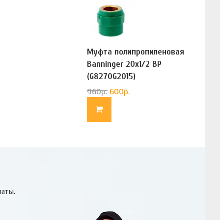
Муфта полипропиленовая
Banninger 20х1/2 ВР
(G8270G2015)
960
р.
600
р.
латы.