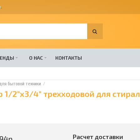
я
.
РЕНДЫ
О НАС
КОНТАКТЫ
для бытовой техники
p 1/2"x3/4" трехходовой для стира
Расчет доставки
94
р.