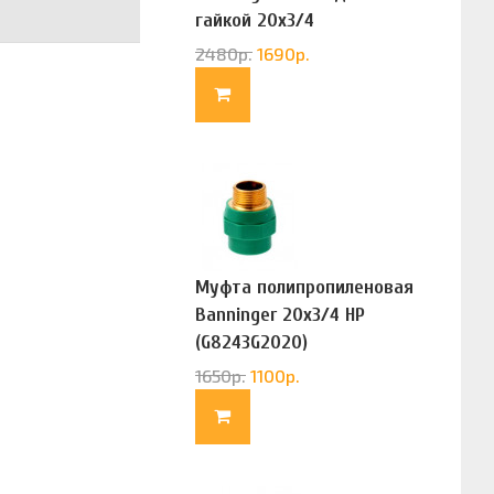
гайкой 20х3/4
(G83322020)
2480
р.
1690
р.
Муфта полипропиленовая
Banninger 20х3/4 НР
(G8243G2020)
1650
р.
1100
р.