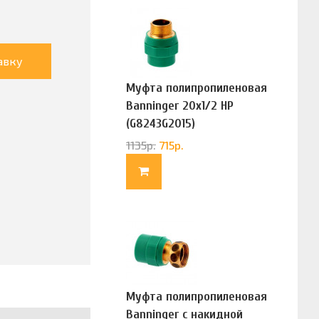
авку
Муфта полипропиленовая
Banninger 20х1/2 НР
(G8243G2015)
1135
р.
715
р.
Муфта полипропиленовая
Banninger с накидной