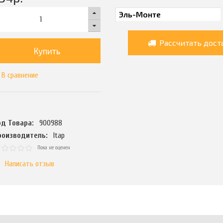
Рассчитать дост
Купить
В сравнение
од Товара:
900988
роизводитель:
Itap
Пока не оценен
Написать отзыв