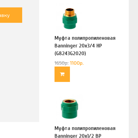
авку
Муфта полипропиленовая
Banninger 20х3/4 НР
(G8243G2020)
1650
р.
1100
р.
Муфта полипропиленовая
Banninger 20х1/2 ВР