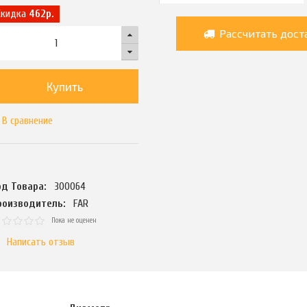
Скидка
462р.
Рассчитать дост
Купить
В сравнение
од Товара:
300064
роизводитель:
FAR
Пока не оценен
Написать отзыв