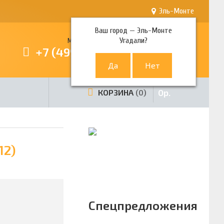
Эль-Монте
Ваш город —
Эль-Монте
Угадали?
Многоканальный телефон
+7 (499) 380-80-80
0
р.
КОРЗИНА
0
12)
Спецпредложения