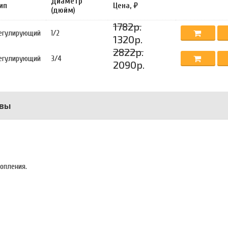
Диаметр
ип
Цена, ₽
(дюйм)
1782р.
егулирующий
1/2
1320р.
2822р.
егулирующий
3/4
2090р.
вы
опления.