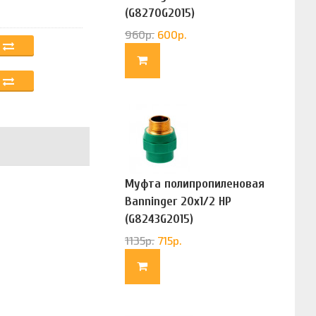
(G8270G2015)
960
р.
600
р.
Муфта полипропиленовая
Banninger 20х1/2 НР
(G8243G2015)
1135
р.
715
р.