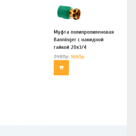
Муфта полипропиленовая
Banninger с накидной
гайкой 20х3/4
(G83322020)
2480
р.
1690
р.