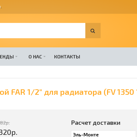
я
.
РЕНДЫ
О НАС
КОНТАКТЫ
 FAR 1/2" для радиатора (FV 1350 
Расчет доставки
782
р.
320
р.