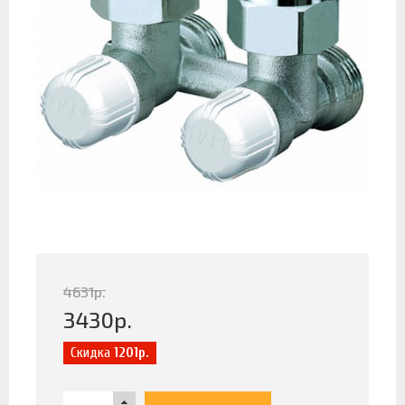
4631
р.
3430
р.
Скидка
1201р.