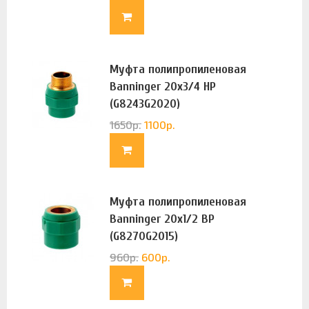
Муфта полипропиленовая
Banninger 20х3/4 НР
(G8243G2020)
1650
р.
1100
р.
Муфта полипропиленовая
Banninger 20х1/2 ВР
(G8270G2015)
960
р.
600
р.