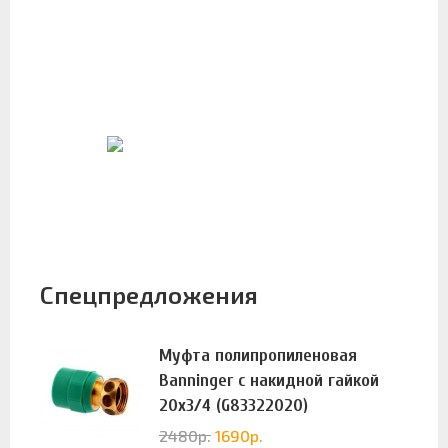
Спецпредложения
Муфта полипропиленовая
Banninger с накидной гайкой
20х3/4 (G83322020)
2480
р.
1690
р.