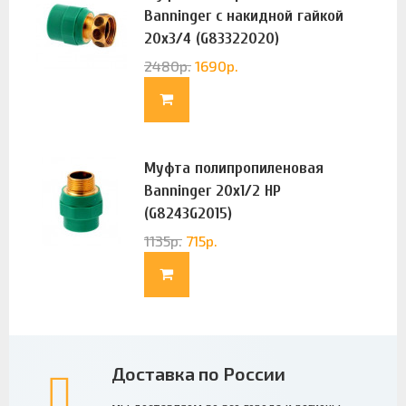
Banninger с накидной гайкой
20х3/4 (G83322020)
2480
р.
1690
р.
Муфта полипропиленовая
Banninger 20х1/2 НР
(G8243G2015)
1135
р.
715
р.
Доставка по России