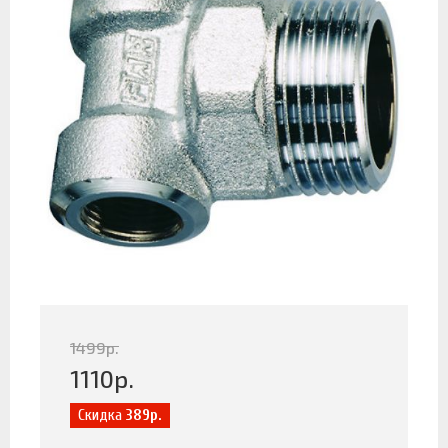
1499
р.
1110
р.
Скидка
389р.