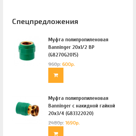
Спецпредложения
Муфта полипропиленовая
Banninger 20х1/2 ВР
(G8270G2015)
960
р.
600
р.
Муфта полипропиленовая
Banninger с накидной гайкой
20х3/4 (G83322020)
2480
р.
1690
р.