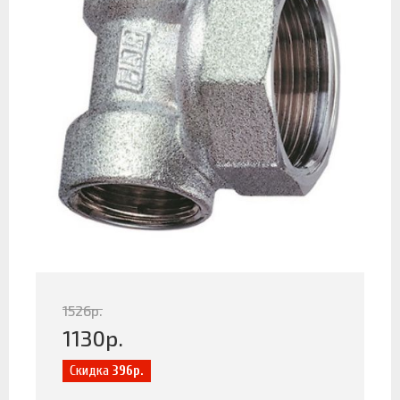
1526
р.
1130
р.
Скидка
396р.