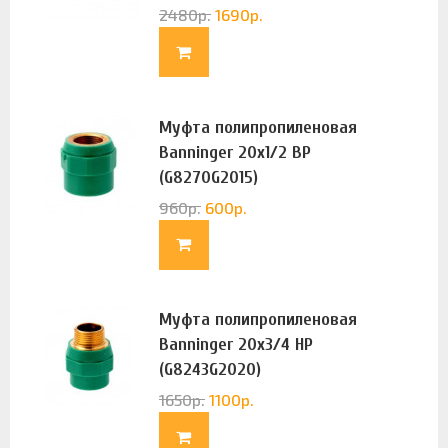
2480
р.
1690
р.
Муфта полипропиленовая
Banninger 20х1/2 ВР
(G8270G2015)
960
р.
600
р.
Муфта полипропиленовая
Banninger 20х3/4 НР
(G8243G2020)
1650
р.
1100
р.