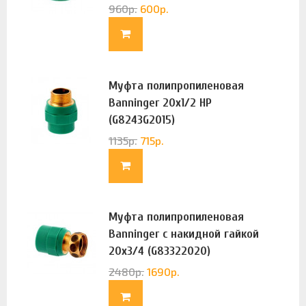
960
р.
600
р.
Муфта полипропиленовая
Banninger 20х1/2 НР
(G8243G2015)
1135
р.
715
р.
Муфта полипропиленовая
Banninger с накидной гайкой
20х3/4 (G83322020)
2480
р.
1690
р.