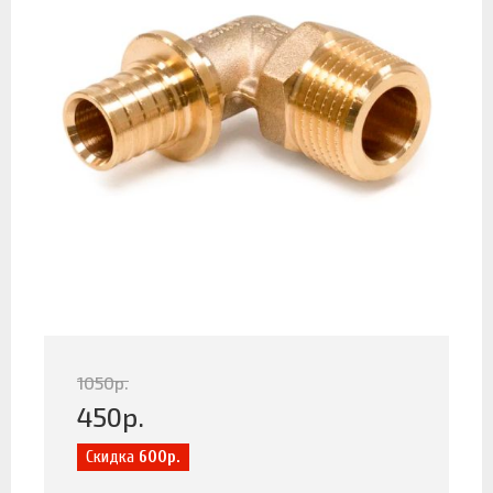
1050
р.
450
р.
Скидка
600р.