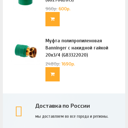
960
р.
600
р.
Муфта полипропиленовая
Banninger с накидной гайкой
20х3/4 (G83322020)
2480
р.
1690
р.
Доставка по России
мы доставляем во все города и регионы.