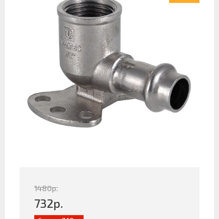
1480
р.
732
р.