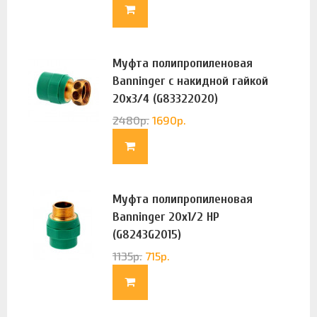
Муфта полипропиленовая
Banninger с накидной гайкой
20х3/4 (G83322020)
2480
р.
1690
р.
Муфта полипропиленовая
Banninger 20х1/2 НР
(G8243G2015)
1135
р.
715
р.