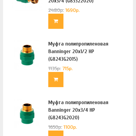
20х3/4 (G83322020)
2480
р.
1690
р.
Муфта полипропиленовая
Banninger 20х1/2 НР
(G8243G2015)
1135
р.
715
р.
Муфта полипропиленовая
Banninger 20х3/4 НР
(G8243G2020)
1650
р.
1100
р.