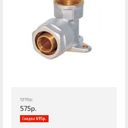
1270
р.
575
р.
Скидка
695р.