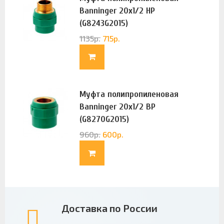
Banninger 20х1/2 НР
(G8243G2015)
1135
р.
715
р.
Муфта полипропиленовая
Banninger 20х1/2 ВР
(G8270G2015)
960
р.
600
р.
Доставка по России