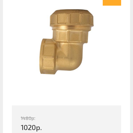
1480
р.
1020
р.