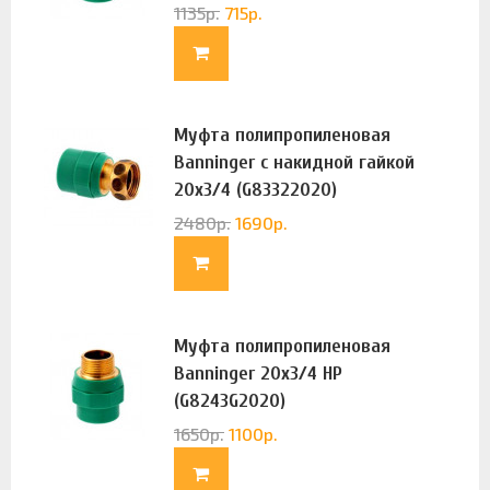
1135
р.
715
р.
Муфта полипропиленовая
Banninger с накидной гайкой
20х3/4 (G83322020)
2480
р.
1690
р.
Муфта полипропиленовая
Banninger 20х3/4 НР
(G8243G2020)
1650
р.
1100
р.