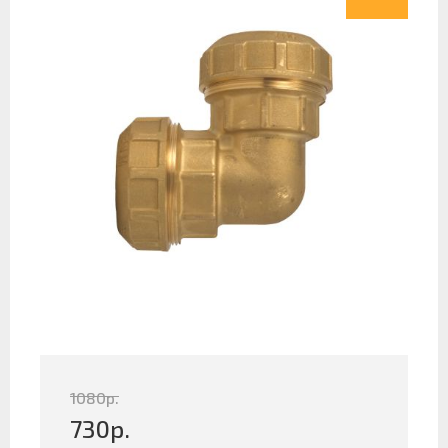
1080
р.
730
р.