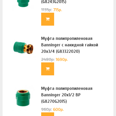
(G8243G2015)
1135
р.
715
р.
Муфта полипропиленовая
Banninger с накидной гайкой
20х3/4 (G83322020)
2480
р.
1690
р.
Муфта полипропиленовая
Banninger 20х1/2 ВР
(G8270G2015)
960
р.
600
р.