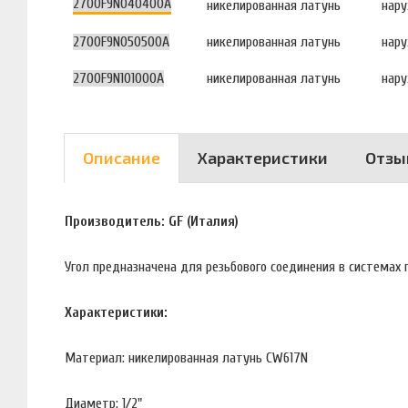
2700F9N040400A
никелированная латунь
нар
2700F9N050500A
никелированная латунь
нар
2700F9N101000A
никелированная латунь
нар
Описание
Характеристики
Отзы
Производитель: GF (Италия)
Угол предназначена для резьбового соединения в системах 
Характеристики:
Материал: никелированная латунь CW617N
Диаметр: 1/2"