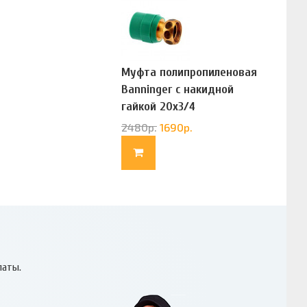
Муфта полипропиленовая
Banninger с накидной
гайкой 20х3/4
(G83322020)
2480
р.
1690
р.
латы.