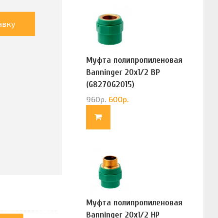
авку
Муфта полипропиленовая
Banninger 20х1/2 ВР
(G8270G2015)
960
р.
600
р.
Муфта полипропиленовая
Banninger 20х1/2 НР