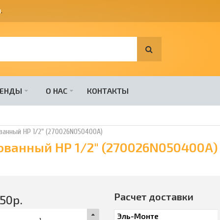
я
.
РЕНДЫ
О НАС
КОНТАКТЫ
рованный НР 1/2" (270026N050400A)
рованный НР 1/2" (270026N050400A)
Расчет доставки
50
р.