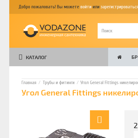
Добро пожаловать! Вы можете
войти
или
зарегистрироватьс
Б
КАТАЛОГ
Трубы и фитинги
Угол General Fittings никели
Угол General Fittings никели
2