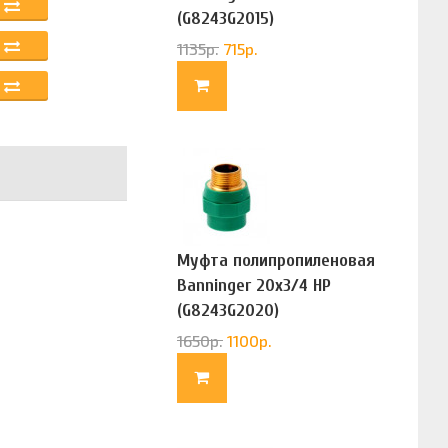
(G8243G2015)
1135
р.
715
р.
Муфта полипропиленовая
Banninger 20х3/4 НР
(G8243G2020)
1650
р.
1100
р.