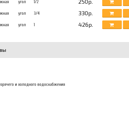
250р.
ужная
угол
1/2
330р.
ужная
угол
3/4
426р.
ужная
угол
1
вы
горячего и холодного водоснабжения