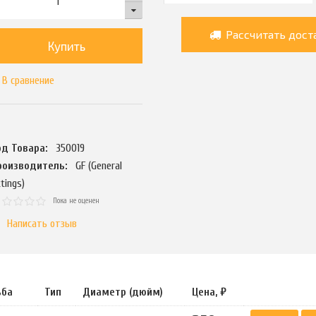
Рассчитать дост
Купить
В сравнение
од Товара:
350019
роизводитель:
GF (General
ttings)
Пока не оценен
Написать отзыв
ьба
Тип
Диаметр (дюйм)
Цена, ₽