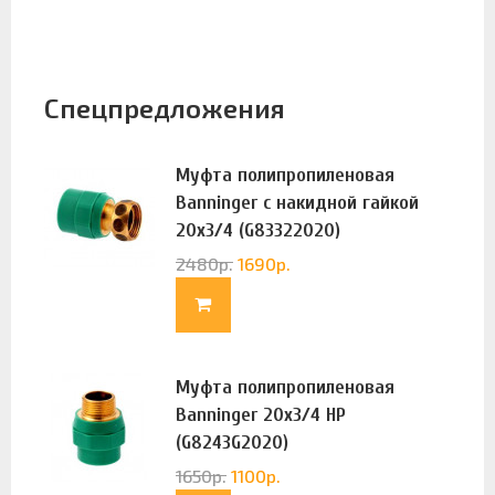
Спецпредложения
Муфта полипропиленовая
Banninger с накидной гайкой
20х3/4 (G83322020)
2480
р.
1690
р.
Муфта полипропиленовая
Banninger 20х3/4 НР
(G8243G2020)
1650
р.
1100
р.